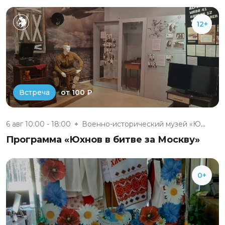
12+
от 100 ₽
Встреча
6 авг 10:00 - 18:00
Военно-исторический музей «Юхн...
Программа «Юхнов в битве за Москву»
0+