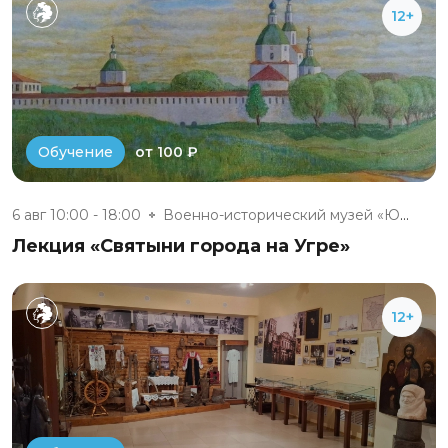
12+
от 100 ₽
Обучение
6 авг 10:00 - 18:00
Военно-исторический музей «Юхн...
Лекция «Святыни города на Угре»
12+