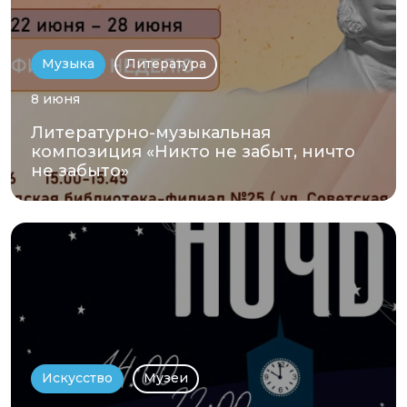
Музыка
Литература
8 июня
Литературно-музыкальная
композиция «Никто не забыт, ничто
не забыто»
Искусство
Музеи